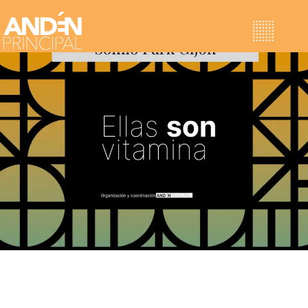
Proyectos
Ellas son Vitamina
Horizontes Sostenibles
Jornadas de Neuroliderazgo
Retiros Corporativos
Sobre nosotras
ANDÉN
NOTICIAS
VITAMINAS
Contacto
VITAMINAS 2023