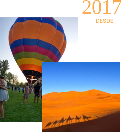
2
0
1
7
DESDE