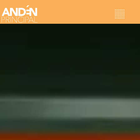
Proyectos
Ellas son Vitamina
Horizontes Sostenibles
Jornadas de Neuroliderazgo
Retiros Corporativos
Sobre nosotras
Contacto