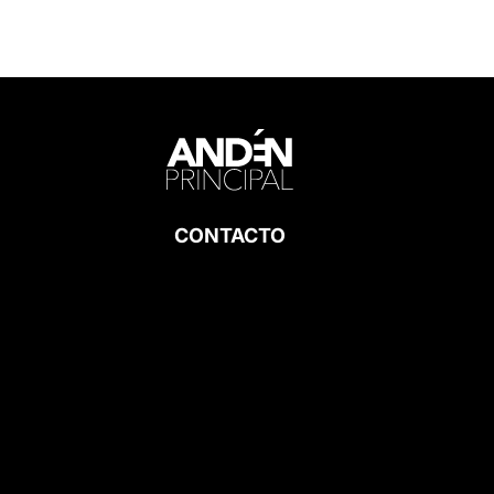
CONTACTO
hola@andenprincipal.com
+34 610 79 78 84
ANDÉN
PRINCIPAL ©2026.
Aviso Legal –
Política de
Privacidad