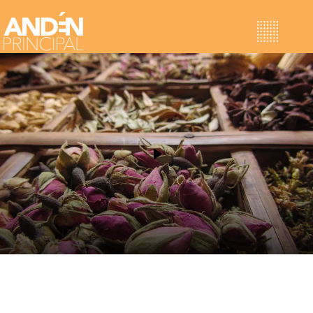
Proyectos
Ellas son Vitamina
Horizontes Sostenibles
Jornadas de Neuroliderazgo
Retiros Corporativos
Sobre nosotras
EXPERIENCIAS
NOTICIAS
VITAMINAS
Contacto
VITAMINAS 2023