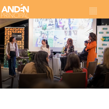
Proyectos
Ellas son Vitamina
Horizontes Sostenibles
Jornadas de Neuroliderazgo
Retiros Corporativos
Sobre nosotras
ANDÉN
NOTICIAS
VITAMINAS
Contacto
VITAMINAS 2023