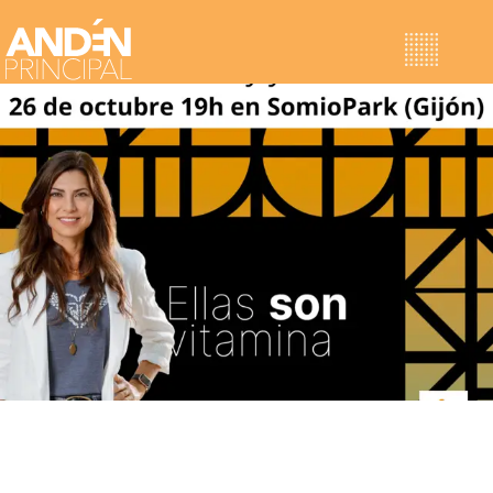
Proyectos
Ellas son Vitamina
Horizontes Sostenibles
Jornadas de Neuroliderazgo
Retiros Corporativos
Sobre nosotras
ANDÉN
EXPERIENCIAS
NOTICIAS
Contacto
VITAMINAS
VITAMINAS 2023